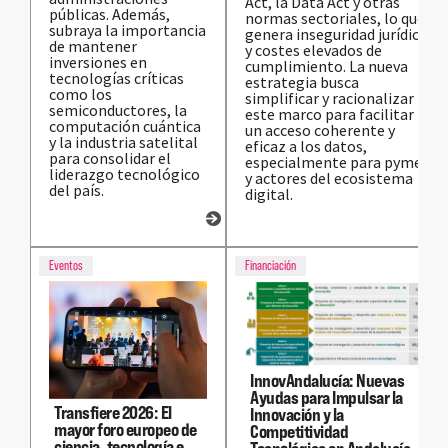
Act, la Data Act y otras
públicas. Además,
normas sectoriales, lo que
subraya la importancia
genera inseguridad jurídica
de mantener
y costes elevados de
inversiones en
cumplimiento. La nueva
tecnologías críticas
estrategia busca
como los
simplificar y racionalizar
semiconductores, la
este marco para facilitar
computación cuántica
un acceso coherente y
y la industria satelital
eficaz a los datos,
para consolidar el
especialmente para pymes
liderazgo tecnológico
y actores del ecosistema
del país.
digital.
Eventos
Financiación
InnovAndalucía: Nuevas
Ayudas para Impulsar la
Transfiere 2026: El
Innovación y la
mayor foro europeo de
Competitividad
ciencia, tecnología e