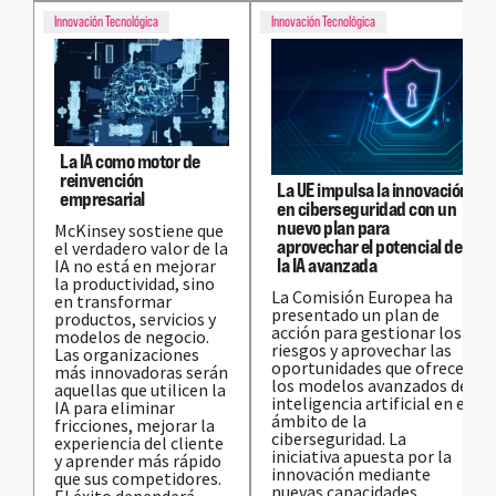
Innovación Tecnológica
Innovación Tecnológica
La IA como motor de
reinvención
La UE impulsa la innovación
empresarial
en ciberseguridad con un
nuevo plan para
McKinsey sostiene que
aprovechar el potencial de
el verdadero valor de la
la IA avanzada
IA no está en mejorar
la productividad, sino
La Comisión Europea ha
en transformar
presentado un plan de
productos, servicios y
acción para gestionar los
modelos de negocio.
riesgos y aprovechar las
Las organizaciones
oportunidades que ofrecen
más innovadoras serán
los modelos avanzados de
aquellas que utilicen la
inteligencia artificial en el
IA para eliminar
ámbito de la
fricciones, mejorar la
ciberseguridad. La
experiencia del cliente
iniciativa apuesta por la
y aprender más rápido
innovación mediante
que sus competidores.
nuevas capacidades
El éxito dependerá