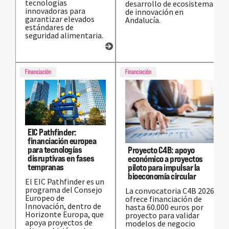
tecnologías
desarrollo de ecosistemas
innovadoras para
de innovación en
garantizar elevados
Andalucía.
estándares de
seguridad alimentaria.
Financiación
Financiación
EIC Pathfinder:
financiación europea
para tecnologías
Proyecto C4B: apoyo
disruptivas en fases
económico a proyectos
tempranas
piloto para impulsar la
bioeconomía circular
El EIC Pathfinder es un
programa del Consejo
La convocatoria C4B 2026
Europeo de
ofrece financiación de
Innovación, dentro de
hasta 60.000 euros por
Horizonte Europa, que
proyecto para validar
apoya proyectos de
modelos de negocio