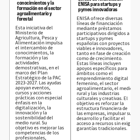
conocimientos y la
ENISA para startups y
formación en el sector
pymes innovadoras
agroalimentario y
ENISA ofrece diversas
forestal
líneas de financiación
Esta iniciativa del
mediante préstamos
Ministerio de
participativos dirigidos a
Agricultura, Pesca y
startups y pymes
Alimentación impulsa
españolas con proyectos
el intercambio de
viables e innovadores,
conocimientos, la
tanto en fase de creación
formación y las
como de crecimiento.
actividades
Estas líneas incluyen
demostrativas, en el
apoyos específicos para
marco del Plan
ámbitos como el
Estratégico de la PAC
emprendimiento digital
2023‑2027. Las ayudas
femenino, el sector
apoyan eventos,
agroalimentario, el medio
cursos y acciones
rural y las industrias
prácticas con especial
culturales y creativas. El
énfasis en la
objetivo es reforzar la
digitalización, la
estructura financiera de
innovación y la
las empresas, impulsar su
sostenibilidad del
desarrollo y facilitar el
medio rural. Su
acceso a recursos sin exigir
objetivo es mejorar las
garantías tradicionales.
competencias de los
profesionales,