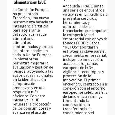
alimentaria en la UE
Andalucía TRADE lanza
La Comisión Europea
una serie de encuentros
ha presentado
virtuales en LinkedIn para
TraceMap, una nueva
presentar servicios,
herramienta basada en
herramientas y
inteligencia artificial
oportunidades de
para acelerar la
financiación que impulsen
detección de fraude
la competitividad
alimentario,
empresarial con apoyo de
alimentos
fondos FEDER. Estos
contaminados y brotes
“RETOS” abordarán
de enfermedades en
estrategias clave para el
toda la Unión Europea.
crecimiento empresarial,
La plataforma
incluyendo innovación,
permitirá mejorar la
acceso a programas
evaluación y gestión de
europeos de I+D+i,
riesgos, apoyando a las
vigilancia tecnológica y
autoridades nacionales
protección de la
en la identificación
innovación. El primer
temprana de
encuentro, centrado en la
amenazas y en una
conexión con el entorno
respuesta más
europeo, se celebrará el 25
eficiente. Con esta
de junio en streaming,
iniciativa, la UE
fomentando la
refuerza la protección
cooperación, la
de los consumidores y
transferencia de
avanza en el uso de
conocimiento y el