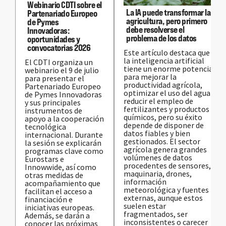
Webinario CDTI sobre el
La IA puede transformar la
Partenariado Europeo
agricultura, pero primero
de Pymes
debe resolverse el
Innovadoras:
problema de los datos
oportunidades y
convocatorias 2026
Este artículo destaca que
la inteligencia artificial
El CDTI organiza un
tiene un enorme potencial
webinario el 9 de julio
para mejorar la
para presentar el
productividad agrícola,
Partenariado Europeo
optimizar el uso del agua y
de Pymes Innovadoras
reducir el empleo de
y sus principales
fertilizantes y productos
instrumentos de
químicos, pero su éxito
apoyo a la cooperación
depende de disponer de
tecnológica
datos fiables y bien
internacional. Durante
gestionados. El sector
la sesión se explicarán
agrícola genera grandes
programas clave como
volúmenes de datos
Eurostars e
procedentes de sensores,
Innowwide, así como
maquinaria, drones,
otras medidas de
información
acompañamiento que
meteorológica y fuentes
facilitan el acceso a
externas, aunque estos
financiación e
suelen estar
iniciativas europeas.
fragmentados, ser
Además, se darán a
inconsistentes o carecer
conocer las próximas