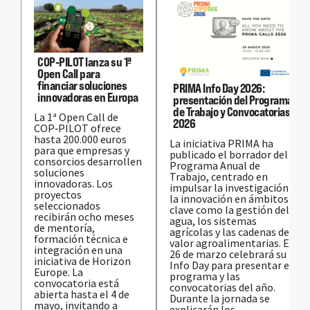
COP‑PILOT lanza su 1ª
Open Call para
financiar soluciones
PRIMA Info Day 2026:
innovadoras en Europa
presentación del Programa
de Trabajo y Convocatorias
La 1ª Open Call de
2026
COP‑PILOT ofrece
hasta 200.000 euros
La iniciativa PRIMA ha
para que empresas y
publicado el borrador del
consorcios desarrollen
Programa Anual de
soluciones
Trabajo, centrado en
innovadoras. Los
impulsar la investigación y
proyectos
la innovación en ámbitos
seleccionados
clave como la gestión del
recibirán ocho meses
agua, los sistemas
de mentoría,
agrícolas y las cadenas de
formación técnica e
valor agroalimentarias. El
integración en una
26 de marzo celebrará su
iniciativa de Horizon
Info Day para presentar el
Europe. La
programa y las
convocatoria está
convocatorias del año.
abierta hasta el 4 de
Durante la jornada se
mayo, invitando a
explicarán los