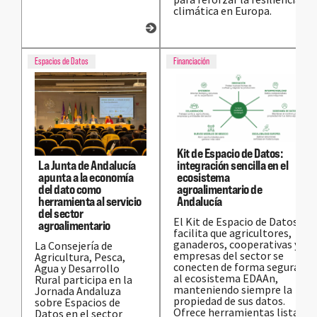
climática en Europa.
Espacios de Datos
Financiación
Kit de Espacio de Datos:
integración sencilla en el
La Junta de Andalucía
ecosistema
apunta a la economía
agroalimentario de
del dato como
Andalucía
herramienta al servicio
del sector
El Kit de Espacio de Datos
agroalimentario
facilita que agricultores,
ganaderos, cooperativas y
La Consejería de
empresas del sector se
Agricultura, Pesca,
conecten de forma segura
Agua y Desarrollo
al ecosistema EDAAn,
Rural participa en la
manteniendo siempre la
Jornada Andaluza
propiedad de sus datos.
sobre Espacios de
Ofrece herramientas listas
Datos en el sector