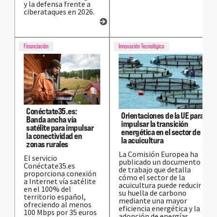
y la defensa frente a
ciberataques en 2026.
Financiación
Innovación Tecnológica
Conéctate35.es:
Orientaciones de la UE para
Banda ancha vía
impulsar la transición
satélite para impulsar
energética en el sector de
la conectividad en
la acuicultura
zonas rurales
La Comisión Europea ha
El servicio
publicado un documento
Conéctate35.es
de trabajo que detalla
proporciona conexión
cómo el sector de la
a Internet vía satélite
acuicultura puede reducir
en el 100% del
su huella de carbono
territorio español,
mediante una mayor
ofreciendo al menos
eficiencia energética y la
100 Mbps por 35 euros
adopción de energías