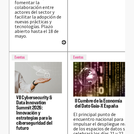
fomentar la
colaboración entre
actores del sector y
facilitar la adopción de
nuevas prácticas y
tecnologías. Plazo
abierto hasta el 18 de
mayo.
Eventos
Eventos
VII Cybersecurity &
II Cumbre de la Economía
Data Innovation
del Dato Gaia‑X España
Summit 2026:
Innovación y
El principal punto de
estrategias para la
encuentro nacional para
ciberseguridad del
impulsar el despliegue real
futuro
de los espacios de datos se
celebrará los días 21 y 22