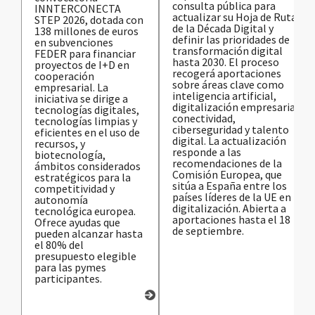
consulta pública para
INNTERCONECTA
actualizar su Hoja de Ruta
STEP 2026, dotada con
de la Década Digital y
138 millones de euros
definir las prioridades de
en subvenciones
transformación digital
FEDER para financiar
hasta 2030. El proceso
proyectos de I+D en
recogerá aportaciones
cooperación
sobre áreas clave como
empresarial. La
inteligencia artificial,
iniciativa se dirige a
digitalización empresarial,
tecnologías digitales,
conectividad,
tecnologías limpias y
ciberseguridad y talento
eficientes en el uso de
digital. La actualización
recursos, y
responde a las
biotecnología,
recomendaciones de la
ámbitos considerados
Comisión Europea, que
estratégicos para la
sitúa a España entre los
competitividad y
países líderes de la UE en
autonomía
digitalización. Abierta a
tecnológica europea.
aportaciones hasta el 18
Ofrece ayudas que
de septiembre.
pueden alcanzar hasta
el 80% del
presupuesto elegible
para las pymes
participantes.