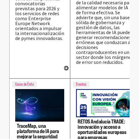
de la calidad necesaria para
convocatorias
alimentar modelos de IA
previstas para 2026 y
de forma efectiva. Se
los servicios de redes
advierte que, sin una base
como Enterprise
sólida de gobernanza y
Europe Network
gestión de datos, las
orientados a impulsar
herramientas de IA pueden
la internacionalización
generar recomendaciones
de pymes innovadoras.
erróneas que conduzcan a
decisiones
contraproducentes en un
sector donde los márgenes
de error son reducidos.
Casos de Éxito
Eventos
RETOS Andalucía TRADE:
TraceMap, una
innovación y acceso a
plataforma de IA para
oportunidades europeas
mejorar la seguridad
para empresas