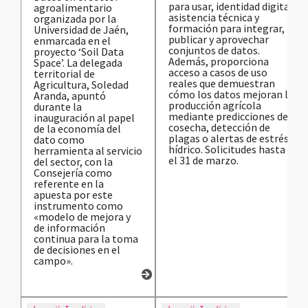
para usar, identidad digital,
agroalimentario
asistencia técnica y
organizada por la
formación para integrar,
Universidad de Jaén,
publicar y aprovechar
enmarcada en el
conjuntos de datos.
proyecto ‘Soil Data
Además, proporciona
Space’. La delegada
acceso a casos de uso
territorial de
reales que demuestran
Agricultura, Soledad
cómo los datos mejoran la
Aranda, apuntó
producción agrícola
durante la
mediante predicciones de
inauguración al papel
cosecha, detección de
de la economía del
plagas o alertas de estrés
dato como
hídrico. Solicitudes hasta
herramienta al servicio
el 31 de marzo.
del sector, con la
Consejería como
referente en la
apuesta por este
instrumento como
«modelo de mejora y
de información
continua para la toma
de decisiones en el
campo».