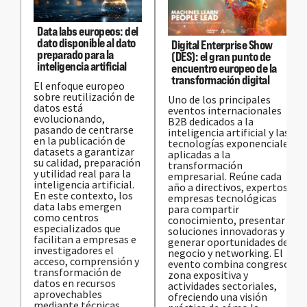
Data labs europeos: del
dato disponible al dato
Digital Enterprise Show
preparado para la
(DES): el gran punto de
inteligencia artificial
encuentro europeo de la
transformación digital
El enfoque europeo
sobre reutilización de
Uno de los principales
datos está
eventos internacionales
evolucionando,
B2B dedicados a la
pasando de centrarse
inteligencia artificial y las
en la publicación de
tecnologías exponenciales
datasets a garantizar
aplicadas a la
su calidad, preparación
transformación
y utilidad real para la
empresarial. Reúne cada
inteligencia artificial.
año a directivos, expertos y
En este contexto, los
empresas tecnológicas
data labs emergen
para compartir
como centros
conocimiento, presentar
especializados que
soluciones innovadoras y
facilitan a empresas e
generar oportunidades de
investigadores el
negocio y networking. El
acceso, comprensión y
evento combina congreso,
transformación de
zona expositiva y
datos en recursos
actividades sectoriales,
aprovechables
ofreciendo una visión
mediante técnicas