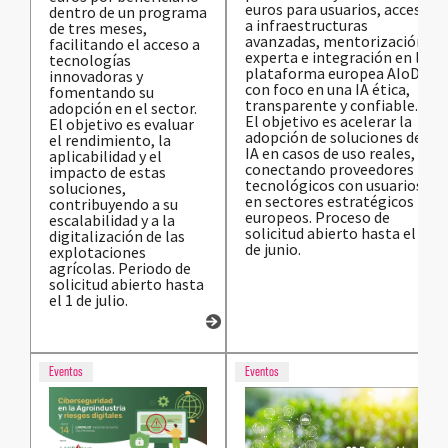
euros para usuarios, acceso
dentro de un programa
a infraestructuras
de tres meses,
avanzadas, mentorización
facilitando el acceso a
experta e integración en la
tecnologías
plataforma europea AIoD,
innovadoras y
con foco en una IA ética,
fomentando su
transparente y confiable.
adopción en el sector.
El objetivo es acelerar la
El objetivo es evaluar
adopción de soluciones de
el rendimiento, la
IA en casos de uso reales,
aplicabilidad y el
conectando proveedores
impacto de estas
tecnológicos con usuarios
soluciones,
en sectores estratégicos
contribuyendo a su
europeos. Proceso de
escalabilidad y a la
solicitud abierto hasta el 8
digitalización de las
de junio.
explotaciones
agrícolas. Periodo de
solicitud abierto hasta
el 1 de julio.
Eventos
Eventos