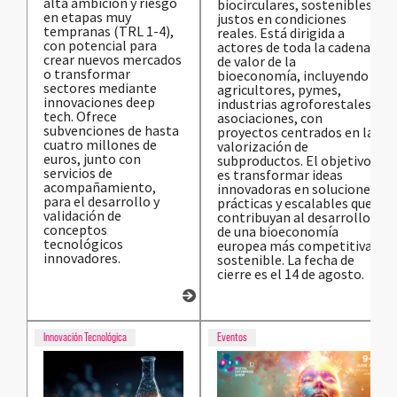
alta ambición y riesgo
biocirculares, sostenibles y
en etapas muy
justos en condiciones
tempranas (TRL 1-4),
reales. Está dirigida a
con potencial para
actores de toda la cadena
crear nuevos mercados
de valor de la
o transformar
bioeconomía, incluyendo
sectores mediante
agricultores, pymes,
innovaciones deep
industrias agroforestales y
tech. Ofrece
asociaciones, con
subvenciones de hasta
proyectos centrados en la
cuatro millones de
valorización de
euros, junto con
subproductos. El objetivo
servicios de
es transformar ideas
acompañamiento,
innovadoras en soluciones
para el desarrollo y
prácticas y escalables que
validación de
contribuyan al desarrollo
conceptos
de una bioeconomía
tecnológicos
europea más competitiva y
innovadores.
sostenible. La fecha de
cierre es el 14 de agosto.
Innovación Tecnológica
Eventos