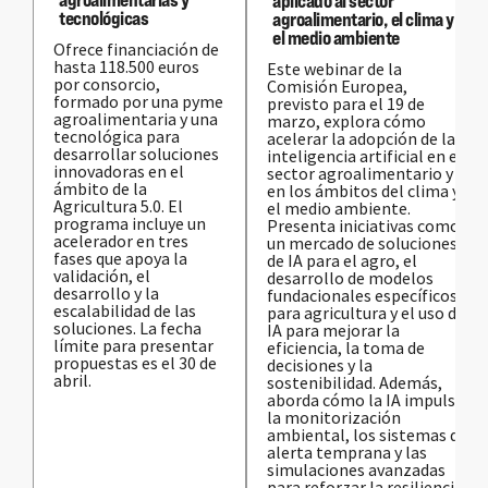
aplicado al sector
tecnológicas
agroalimentario, el clima y
el medio ambiente
Ofrece financiación de
hasta 118.500 euros
Este webinar de la
por consorcio,
Comisión Europea,
formado por una pyme
previsto para el 19 de
agroalimentaria y una
marzo, explora cómo
tecnológica para
acelerar la adopción de la
desarrollar soluciones
inteligencia artificial en el
innovadoras en el
sector agroalimentario y
ámbito de la
en los ámbitos del clima y
Agricultura 5.0. El
el medio ambiente.
programa incluye un
Presenta iniciativas como
acelerador en tres
un mercado de soluciones
fases que apoya la
de IA para el agro, el
validación, el
desarrollo de modelos
desarrollo y la
fundacionales específicos
escalabilidad de las
para agricultura y el uso de
soluciones. La fecha
IA para mejorar la
límite para presentar
eficiencia, la toma de
propuestas es el 30 de
decisiones y la
abril.
sostenibilidad. Además,
aborda cómo la IA impulsa
la monitorización
ambiental, los sistemas de
alerta temprana y las
simulaciones avanzadas
para reforzar la resiliencia