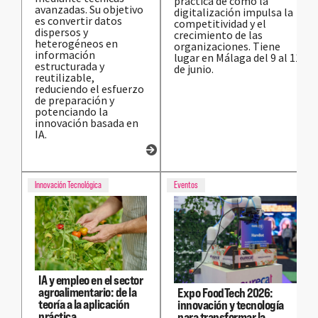
práctica de cómo la
avanzadas. Su objetivo
digitalización impulsa la
es convertir datos
competitividad y el
dispersos y
crecimiento de las
heterogéneos en
organizaciones. Tiene
información
lugar en Málaga del 9 al 11
estructurada y
de junio.
reutilizable,
reduciendo el esfuerzo
de preparación y
potenciando la
innovación basada en
IA.
Innovación Tecnológica
Eventos
IA y empleo en el sector
agroalimentario: de la
Expo FoodTech 2026:
teoría a la aplicación
innovación y tecnología
práctica
para transformar la