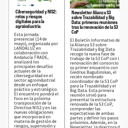
Ciberseguridad y NIS2:
Newsletter Alianza S3
retos y riesgos
sobre Trazabilidad y Big
digitales para la
Data: primeras reuniones
agroindustria
tras la renovación de la S3
CoP
Esta jornada
presencial (14 de
El Boletín Informativo de
mayo), organizada por
la Alianza S3 sobre
LANDALUZ en
Trazabilidad y Big Data
colaboración con
recoge la nueva fase de
Andalucía TRADE,
trabajo de la S3 CoP con la
analizará los
renovación del consorcio y
principales desafíos
su primer encuentro con
actuales de la
Giedrius Bagušinskas, el
ciberseguridad en el
recién nombrado
sector agroindustrial
coordinador de la S3 CoP
desde un enfoque
para la Trazabilidad y el
práctico y estratégico.
Big Data. Esta primera
El encuentro pondrá el
reunión sirvió para
foco en la próxima
presentar la estructura
transposición de la
renovada de la S3 CoP,
Directiva NIS2 y en las
comprender las
nuevas obligaciones
expectativas de ambas
que incorporará en
partes y definir los pasos
materia de gestión de
próximos. Además, en la
riesgos, supervisión y
Newsletter, la directora de