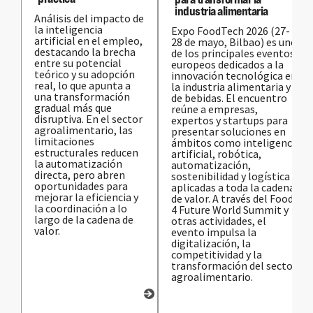
industria alimentaria
Análisis del impacto de
la inteligencia
Expo FoodTech 2026 (27-
artificial en el empleo,
28 de mayo, Bilbao) es uno
destacando la brecha
de los principales eventos
entre su potencial
europeos dedicados a la
teórico y su adopción
innovación tecnológica en
real, lo que apunta a
la industria alimentaria y
una transformación
de bebidas. El encuentro
gradual más que
reúne a empresas,
disruptiva. En el sector
expertos y startups para
agroalimentario, las
presentar soluciones en
limitaciones
ámbitos como inteligencia
estructurales reducen
artificial, robótica,
la automatización
automatización,
directa, pero abren
sostenibilidad y logística
oportunidades para
aplicadas a toda la cadena
mejorar la eficiencia y
de valor. A través del Food
la coordinación a lo
4 Future World Summit y
largo de la cadena de
otras actividades, el
valor.
evento impulsa la
digitalización, la
competitividad y la
transformación del sector
agroalimentario.