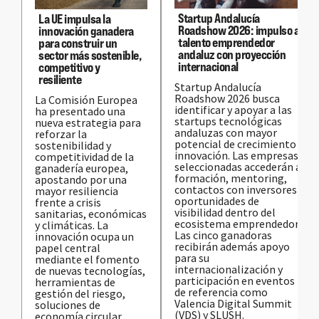
Startup Andalucía
La UE impulsa la
Roadshow 2026: impulso al
innovación ganadera
talento emprendedor
para construir un
andaluz con proyección
sector más sostenible,
internacional
competitivo y
resiliente
Startup Andalucía
Roadshow 2026 busca
La Comisión Europea
identificar y apoyar a las
ha presentado una
startups tecnológicas
nueva estrategia para
andaluzas con mayor
reforzar la
potencial de crecimiento e
sostenibilidad y
innovación. Las empresas
competitividad de la
seleccionadas accederán a
ganadería europea,
formación, mentoring,
apostando por una
contactos con inversores y
mayor resiliencia
oportunidades de
frente a crisis
visibilidad dentro del
sanitarias, económicas
ecosistema emprendedor.
y climáticas. La
Las cinco ganadoras
innovación ocupa un
recibirán además apoyo
papel central
para su
mediante el fomento
internacionalización y
de nuevas tecnologías,
participación en eventos
herramientas de
de referencia como
gestión del riesgo,
Valencia Digital Summit
soluciones de
(VDS) y SLUSH.
economía circular,