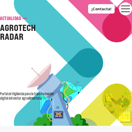
¡Contacta!
¡Contacta!
ACTUALIDAD
AGROTECH
RADAR
Portal de Vigilancia para la transformación
digital del sector agroalimentario