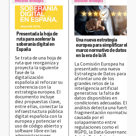
Innovación Tecnológica
Innovación Tecnológica
Presentada la hoja de
ruta para acelerar la
Una nueva estrategia
soberanía digital en
europea para simplificar el
España
marco normativo de datos
en la era de la IA
Se trata de una hoja de
ruta que reorganiza y
La Comisión Europea ha
proyecta la siguiente
presentado una nueva
fase de la
Estrategia de Datos para
digitalización
afrontar uno de los
española al reforzar su
grandes retos de la
coherencia con la
inteligencia artificial
estrategia europea. El
generativa: la falta de
documento incluye
datos disponibles en
diez propuestas clave,
condiciones adecuadas. El
entre ellas, conectar la
análisis detecta una fuerte
infraestructura pública
fragmentación normativa
digital española con la
causada por el
europea y potenciar el
solapamiento entre
uso de código abierto y
regulaciones como el
software libre en las
RGPD, la Data Governance
administraciones