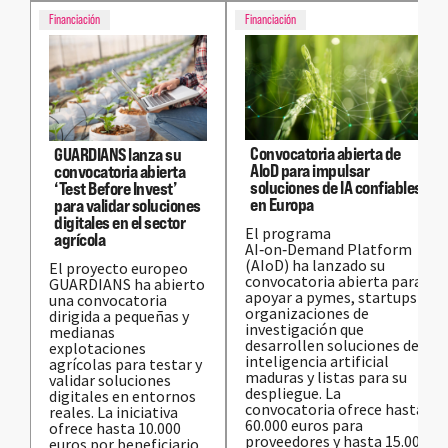
Financiación
Financiación
Convocatoria abierta de
GUARDIANS lanza su
AIoD para impulsar
convocatoria abierta
soluciones de IA confiables
‘Test Before Invest’
en Europa
para validar soluciones
digitales en el sector
El programa
agrícola
AI‑on‑Demand Platform
(AIoD) ha lanzado su
El proyecto europeo
convocatoria abierta para
GUARDIANS ha abierto
apoyar a pymes, startups y
una convocatoria
organizaciones de
dirigida a pequeñas y
investigación que
medianas
desarrollen soluciones de
explotaciones
inteligencia artificial
agrícolas para testar y
maduras y listas para su
validar soluciones
despliegue. La
digitales en entornos
convocatoria ofrece hasta
reales. La iniciativa
60.000 euros para
ofrece hasta 10.000
proveedores y hasta 15.000
euros por beneficiario