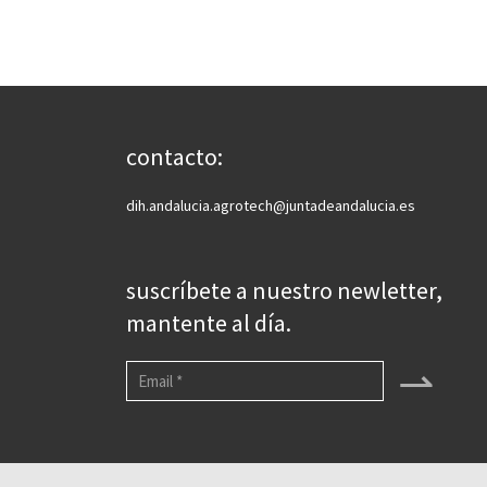
contacto:
dih.andalucia.agrotech@juntadeandalucia.es
suscríbete a nuestro newletter,
mantente al día.
⇀