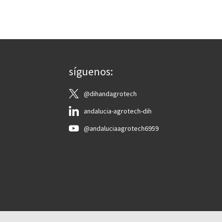
síguenos:
@dihandagrotech
andalucia-agrotech-dih
@andaluciaagrotech6959