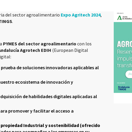
ria del sector agroalimentario
Expo Agritech 2024
,
TINGS
.
 a
PYMES del sector agroalimentario
con los
Andalucía Agrotech EDIH
(European Digital
gital:
y prueba de soluciones innovadoras aplicables al
nuestro ecosistema de innovación y
dquisición de habilidades digitales aplicadas al
ra promover y facilitar el acceso a
propiedad Industrial y sostenibilidad (ofrecido
ados para acompañar a las empresas en su