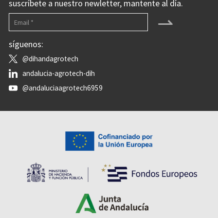
suscríbete a nuestro newletter, mantente al día.
⇀
síguenos:
@dihandagrotech
andalucia-agrotech-dih
@andaluciaagrotech6959