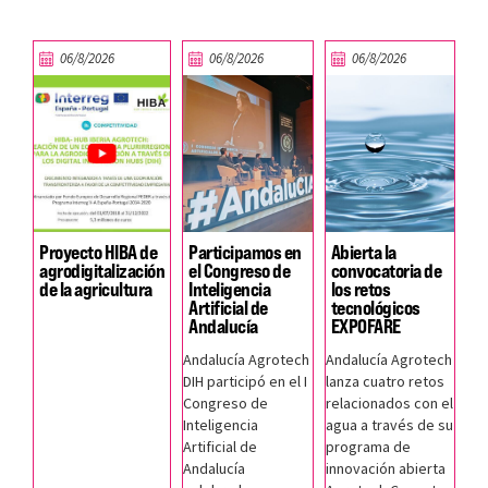
06/8/2026
06/8/2026
06/8/2026
Proyecto HIBA de
Participamos en
Abierta la
agrodigitalización
el Congreso de
convocatoria de
de la agricultura
Inteligencia
los retos
Artificial de
tecnológicos
Andalucía
EXPOFARE
Andalucía Agrotech
Andalucía Agrotech
DIH participó en el I
lanza cuatro retos
Congreso de
relacionados con el
Inteligencia
agua a través de su
Artificial de
programa de
Andalucía
innovación abierta