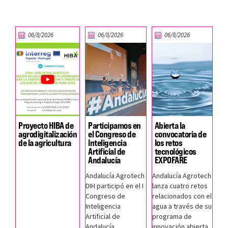
06/8/2026
06/8/2026
06/8/2026
Proyecto HIBA de
Participamos en
Abierta la
agrodigitalización
el Congreso de
convocatoria de
de la agricultura
Inteligencia
los retos
Artificial de
tecnológicos
Andalucía
EXPOFARE
Andalucía Agrotech
Andalucía Agrotech
DIH participó en el I
lanza cuatro retos
Congreso de
relacionados con el
Inteligencia
agua a través de su
Artificial de
programa de
Andalucía
innovación abierta