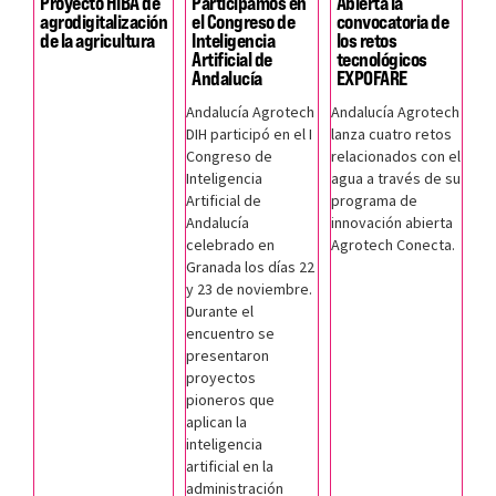
Proyecto HIBA de
Participamos en
Abierta la
agrodigitalización
el Congreso de
convocatoria de
de la agricultura
Inteligencia
los retos
Artificial de
tecnológicos
Andalucía
EXPOFARE
Andalucía Agrotech
Andalucía Agrotech
DIH participó en el I
lanza cuatro retos
Congreso de
relacionados con el
Inteligencia
agua a través de su
Artificial de
programa de
Andalucía
innovación abierta
celebrado en
Agrotech Conecta.
Granada los días 22
y 23 de noviembre.
Durante el
encuentro se
presentaron
proyectos
pioneros que
aplican la
inteligencia
artificial en la
administración