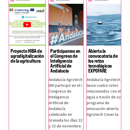
Proyecto HIBA de
Participamos en
Abierta la
agrodigitalización
el Congreso de
convocatoria de
de la agricultura
Inteligencia
los retos
Artificial de
tecnológicos
Andalucía
EXPOFARE
Andalucía Agrotech
Andalucía Agrotech
DIH participó en el I
lanza cuatro retos
Congreso de
relacionados con el
Inteligencia
agua a través de su
Artificial de
programa de
Andalucía
innovación abierta
celebrado en
Agrotech Conecta.
Granada los días 22
y 23 de noviembre.