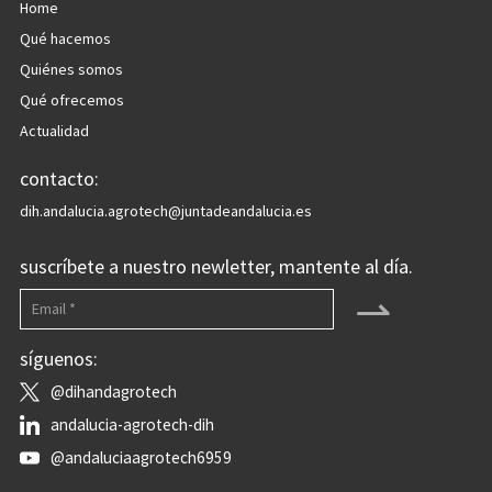
Home
Qué hacemos
Quiénes somos
Qué ofrecemos
Actualidad
contacto:
dih.andalucia.agrotech@juntadeandalucia.es
suscríbete a nuestro newletter, mantente al día.
⇀
síguenos:
@dihandagrotech
andalucia-agrotech-dih
@andaluciaagrotech6959