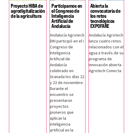
Proyecto HIBA de
Participamos en
Abierta la
agrodigitalización
el Congreso de
convocatoria de
de la agricultura
Inteligencia
los retos
Artificial de
tecnológicos
Andalucía
EXPOFARE
Andalucía Agrotech
Andalucía Agrotech
DIH participó en el I
lanza cuatro retos
Congreso de
relacionados con el
Inteligencia
agua a través de su
Artificial de
programa de
Andalucía
innovación abierta
celebrado en
Agrotech Conecta.
Granada los días 22
y 23 de noviembre.
Durante el
encuentro se
presentaron
proyectos
pioneros que
aplican la
inteligencia
artificial en la