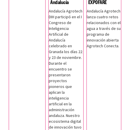
Andalucía
EXPOFARE
Andalucía Agrotech
Andalucía Agrotech
DIH participó en el I
lanza cuatro retos
Congreso de
relacionados con el
Inteligencia
agua a través de su
Artificial de
programa de
Andalucía
innovación abierta
celebrado en
Agrotech Conecta.
Granada los días 22
y 23 de noviembre.
Durante el
encuentro se
presentaron
proyectos
pioneros que
aplican la
inteligencia
artificial en la
administración
andaluza. Nuestro
ecosistema digital
de innovación tuvo