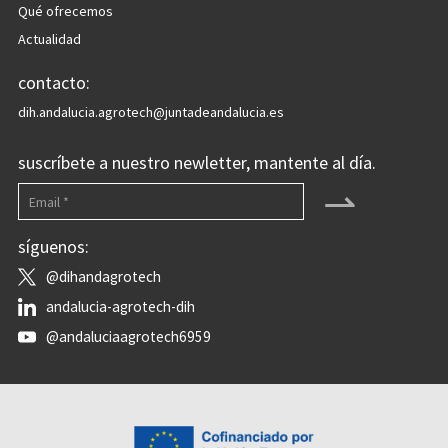
Qué ofrecemos
Actualidad
contacto:
dih.andalucia.agrotech@juntadeandalucia.es
suscríbete a nuestro newletter, mantente al día.
⇀
síguenos:
@dihandagrotech
andalucia-agrotech-dih
@andaluciaagrotech6959