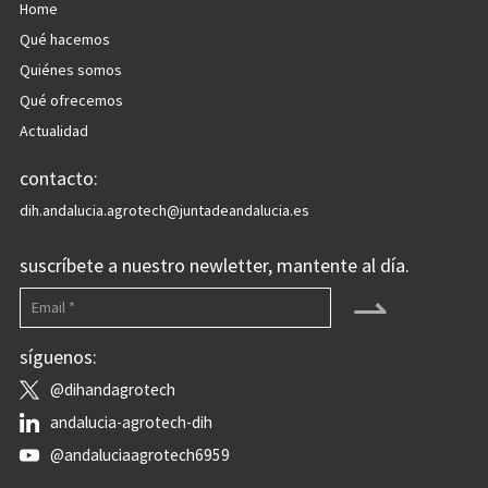
Home
Qué hacemos
Quiénes somos
Qué ofrecemos
Actualidad
contacto:
dih.andalucia.agrotech@juntadeandalucia.es
suscríbete a nuestro newletter, mantente al día.
⇀
síguenos:
@dihandagrotech
andalucia-agrotech-dih
@andaluciaagrotech6959