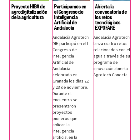
Proyecto HIBA de
Participamos en
Abierta la
agrodigitalización
el Congreso de
convocatoria de
de la agricultura
Inteligencia
los retos
Artificial de
tecnológicos
Andalucía
EXPOFARE
Andalucía Agrotech
Andalucía Agrotech
DIH participó en el I
lanza cuatro retos
Congreso de
relacionados con el
Inteligencia
agua a través de su
Artificial de
programa de
Andalucía
innovación abierta
celebrado en
Agrotech Conecta.
Granada los días 22
y 23 de noviembre.
Durante el
encuentro se
presentaron
proyectos
pioneros que
aplican la
inteligencia
artificial en la