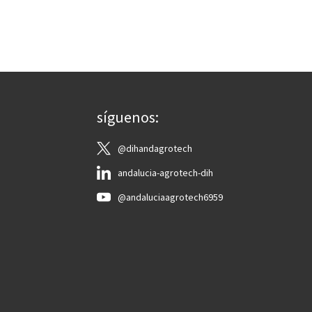
síguenos:
@dihandagrotech
andalucia-agrotech-dih
@andaluciaagrotech6959