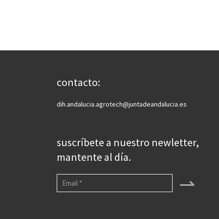
contacto:
dih.andalucia.agrotech@juntadeandalucia.es
suscríbete a nuestro newletter,
mantente al día.
⇀