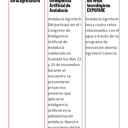
de la agricultura
Inteligencia
los retos
Artificial de
tecnológicos
Andalucía
EXPOFARE
Andalucía Agrotech
Andalucía Agrotech
DIH participó en el I
lanza cuatro retos
Congreso de
relacionados con el
Inteligencia
agua a través de su
Artificial de
programa de
Andalucía
innovación abierta
celebrado en
Agrotech Conecta.
Granada los días 22
y 23 de noviembre.
Durante el
encuentro se
presentaron
proyectos
pioneros que
aplican la
inteligencia
artificial en la
administración
andaluza. Nuestro
ecosistema digital