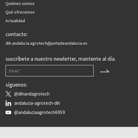
Quiénes somos
Qué ofrecemos
Actualidad
contacto:
dih.andalucia.agrotech@juntadeandalucia.es
suscríbete a nuestro newletter, mantente al día.
⇀
síguenos:
@dihandagrotech
andalucia-agrotech-dih
@andaluciaagrotech6959