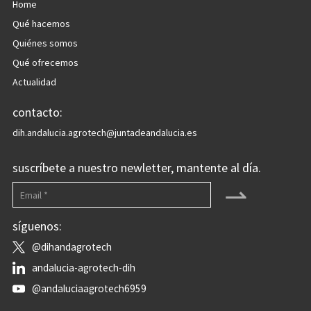
Home
Qué hacemos
Quiénes somos
Qué ofrecemos
Actualidad
contacto:
dih.andalucia.agrotech@juntadeandalucia.es
suscríbete a nuestro newletter, mantente al día.
⇀
síguenos:
@dihandagrotech
andalucia-agrotech-dih
@andaluciaagrotech6959