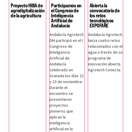
Proyecto HIBA de
Participamos en
Abierta la
agrodigitalización
el Congreso de
convocatoria de
de la agricultura
Inteligencia
los retos
Artificial de
tecnológicos
Andalucía
EXPOFARE
Andalucía Agrotech
Andalucía Agrotech
DIH participó en el I
lanza cuatro retos
Congreso de
relacionados con el
Inteligencia
agua a través de su
Artificial de
programa de
Andalucía
innovación abierta
celebrado en
Agrotech Conecta.
Granada los días 22
y 23 de noviembre.
Durante el
encuentro se
presentaron
proyectos
pioneros que
aplican la
inteligencia
artificial en la