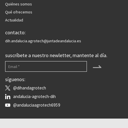
Quiénes somos
Qué ofrecemos
Actualidad
contacto:
dih.andalucia.agrotech@juntadeandalucia.es
suscríbete a nuestro newletter, mantente al día.
⇀
síguenos:
@dihandagrotech
andalucia-agrotech-dih
@andaluciaagrotech6959