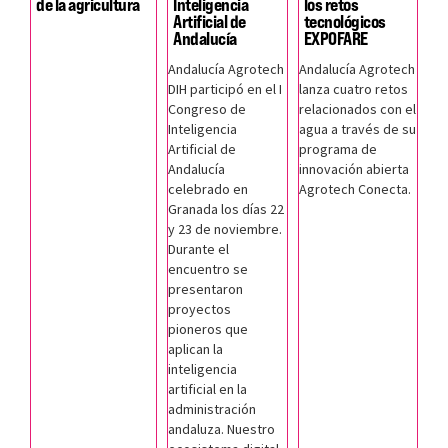
de la agricultura
Inteligencia
los retos
Artificial de
tecnológicos
Andalucía
EXPOFARE
Andalucía Agrotech
Andalucía Agrotech
DIH participó en el I
lanza cuatro retos
Congreso de
relacionados con el
Inteligencia
agua a través de su
Artificial de
programa de
Andalucía
innovación abierta
celebrado en
Agrotech Conecta.
Granada los días 22
y 23 de noviembre.
Durante el
encuentro se
presentaron
proyectos
pioneros que
aplican la
inteligencia
artificial en la
administración
andaluza. Nuestro