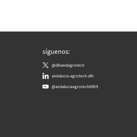
síguenos:
@dihandagrotech
andalucia-agrotech-dih
@andaluciaagrotech6959