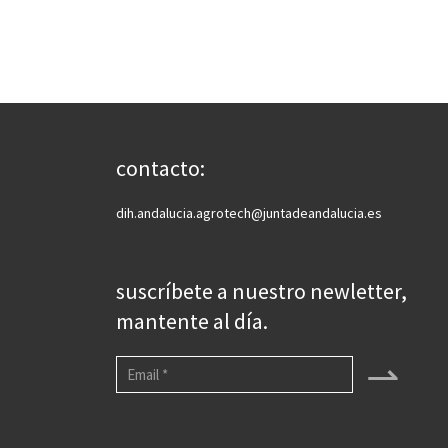
contacto:
dih.andalucia.agrotech@juntadeandalucia.es
suscríbete a nuestro newletter,
mantente al día.
⇀