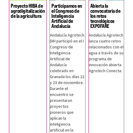
Proyecto HIBA de
Participamos en
Abierta la
agrodigitalización
el Congreso de
convocatoria de
de la agricultura
Inteligencia
los retos
Artificial de
tecnológicos
Andalucía
EXPOFARE
Andalucía Agrotech
Andalucía Agrotech
DIH participó en el I
lanza cuatro retos
Congreso de
relacionados con el
Inteligencia
agua a través de su
Artificial de
programa de
Andalucía
innovación abierta
celebrado en
Agrotech Conecta.
Granada los días 22
y 23 de noviembre.
Durante el
encuentro se
presentaron
proyectos
pioneros que
aplican la
inteligencia
artificial en la