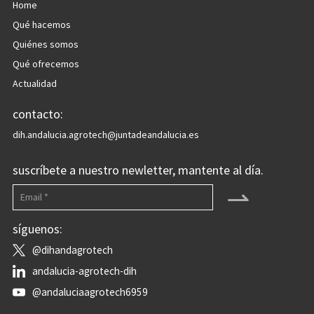
Home
Qué hacemos
Quiénes somos
Qué ofrecemos
Actualidad
contacto:
dih.andalucia.agrotech@juntadeandalucia.es
suscríbete a nuestro newletter, mantente al día.
⇀
síguenos:
@dihandagrotech
andalucia-agrotech-dih
@andaluciaagrotech6959