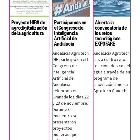
Proyecto HIBA de
Participamos en
Abierta la
agrodigitalización
el Congreso de
convocatoria de
de la agricultura
Inteligencia
los retos
Artificial de
tecnológicos
Andalucía
EXPOFARE
Andalucía Agrotech
Andalucía Agrotech
DIH participó en el I
lanza cuatro retos
Congreso de
relacionados con el
Inteligencia
agua a través de su
Artificial de
programa de
Andalucía
innovación abierta
celebrado en
Agrotech Conecta.
Granada los días 22
y 23 de noviembre.
Durante el
encuentro se
presentaron
proyectos
pioneros que