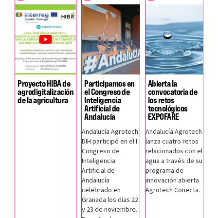
Proyecto HIBA de
Participamos en
Abierta la
agrodigitalización
el Congreso de
convocatoria de
de la agricultura
Inteligencia
los retos
Artificial de
tecnológicos
Andalucía
EXPOFARE
Andalucía Agrotech
Andalucía Agrotech
DIH participó en el I
lanza cuatro retos
Congreso de
relacionados con el
Inteligencia
agua a través de su
Artificial de
programa de
Andalucía
innovación abierta
celebrado en
Agrotech Conecta.
Granada los días 22
y 23 de noviembre.