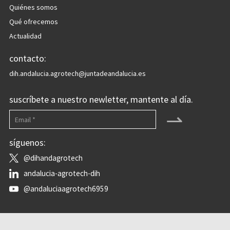
Quiénes somos
Qué ofrecemos
Actualidad
contacto:
dih.andalucia.agrotech@juntadeandalucia.es
suscríbete a nuestro newletter, mantente al día.
⇀
síguenos:
@dihandagrotech
andalucia-agrotech-dih
@andaluciaagrotech6959