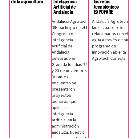
de la agricultura
Inteligencia
los retos
Artificial de
tecnológicos
Andalucía
EXPOFARE
Andalucía Agrotech
Andalucía Agrotech
DIH participó en el I
lanza cuatro retos
Congreso de
relacionados con el
Inteligencia
agua a través de su
Artificial de
programa de
Andalucía
innovación abierta
celebrado en
Agrotech Conecta.
Granada los días 22
y 23 de noviembre.
Durante el
encuentro se
presentaron
proyectos
pioneros que
aplican la
inteligencia
artificial en la
administración
andaluza. Nuestro