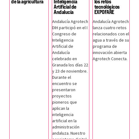
de la agricultura
Inteligencia
los retos
Artificial de
tecnológicos
Andalucía
EXPOFARE
Andalucía Agrotech
Andalucía Agrotech
DIH participó en el I
lanza cuatro retos
Congreso de
relacionados con el
Inteligencia
agua a través de su
Artificial de
programa de
Andalucía
innovación abierta
celebrado en
Agrotech Conecta.
Granada los días 22
y 23 de noviembre.
Durante el
encuentro se
presentaron
proyectos
pioneros que
aplican la
inteligencia
artificial en la
administración
andaluza. Nuestro