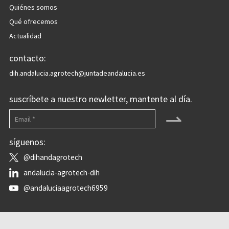
Quiénes somos
Qué ofrecemos
Actualidad
contacto:
dih.andalucia.agrotech@juntadeandalucia.es
suscríbete a nuestro newletter, mantente al día.
⇀
síguenos:
@dihandagrotech
andalucia-agrotech-dih
@andaluciaagrotech6959