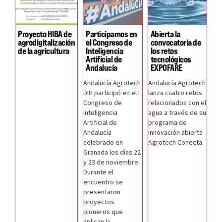
Proyecto HIBA de
Participamos en
Abierta la
agrodigitalización
el Congreso de
convocatoria de
de la agricultura
Inteligencia
los retos
Artificial de
tecnológicos
Andalucía
EXPOFARE
Andalucía Agrotech
Andalucía Agrotech
DIH participó en el I
lanza cuatro retos
Congreso de
relacionados con el
Inteligencia
agua a través de su
Artificial de
programa de
Andalucía
innovación abierta
celebrado en
Agrotech Conecta.
Granada los días 22
y 23 de noviembre.
Durante el
encuentro se
presentaron
proyectos
pioneros que
aplican la