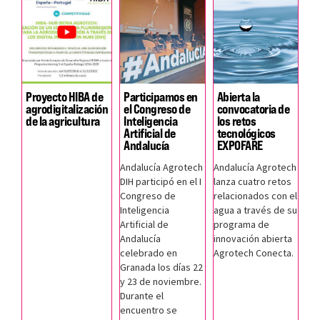
Proyecto HIBA de
Participamos en
Abierta la
agrodigitalización
el Congreso de
convocatoria de
de la agricultura
Inteligencia
los retos
Artificial de
tecnológicos
Andalucía
EXPOFARE
Andalucía Agrotech
Andalucía Agrotech
DIH participó en el I
lanza cuatro retos
Congreso de
relacionados con el
Inteligencia
agua a través de su
Artificial de
programa de
Andalucía
innovación abierta
celebrado en
Agrotech Conecta.
Granada los días 22
y 23 de noviembre.
Durante el
encuentro se