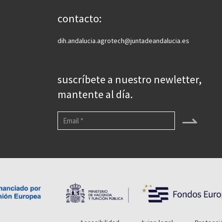
contacto:
dih.andalucia.agrotech@juntadeandalucia.es
suscríbete a nuestro newletter,
mantente al día.
⇀