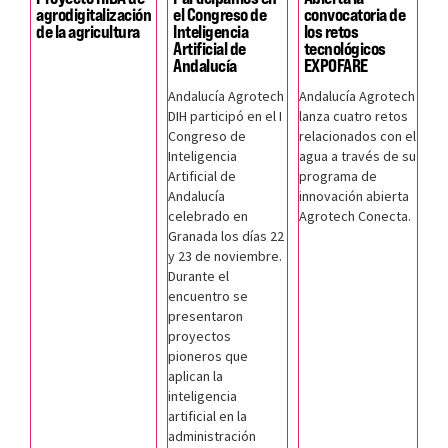
agrodigitalización
el Congreso de
convocatoria de
de la agricultura
Inteligencia
los retos
Artificial de
tecnológicos
Andalucía
EXPOFARE
Andalucía Agrotech
Andalucía Agrotech
DIH participó en el I
lanza cuatro retos
Congreso de
relacionados con el
Inteligencia
agua a través de su
Artificial de
programa de
Andalucía
innovación abierta
celebrado en
Agrotech Conecta.
Granada los días 22
y 23 de noviembre.
Durante el
encuentro se
presentaron
proyectos
pioneros que
aplican la
inteligencia
artificial en la
administración