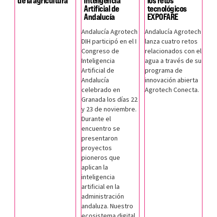
de la agricultura
Inteligencia
los retos
Artificial de
tecnológicos
Andalucía
EXPOFARE
Andalucía Agrotech
Andalucía Agrotech
DIH participó en el I
lanza cuatro retos
Congreso de
relacionados con el
Inteligencia
agua a través de su
Artificial de
programa de
Andalucía
innovación abierta
celebrado en
Agrotech Conecta.
Granada los días 22
y 23 de noviembre.
Durante el
encuentro se
presentaron
proyectos
pioneros que
aplican la
inteligencia
artificial en la
administración
andaluza. Nuestro
ecosistema digital