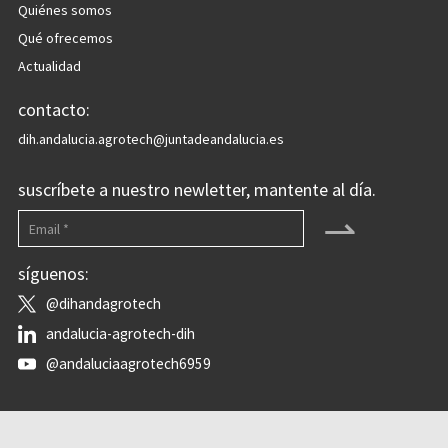
Quiénes somos
Qué ofrecemos
Actualidad
contacto:
dih.andalucia.agrotech@juntadeandalucia.es
suscríbete a nuestro newletter, mantente al día.
⇀
síguenos:
@dihandagrotech
andalucia-agrotech-dih
@andaluciaagrotech6959