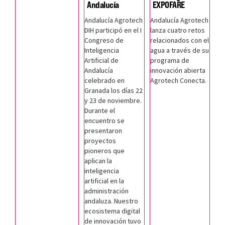
Andalucía
EXPOFARE
Andalucía Agrotech
Andalucía Agrotech
DIH participó en el I
lanza cuatro retos
Congreso de
relacionados con el
Inteligencia
agua a través de su
Artificial de
programa de
Andalucía
innovación abierta
celebrado en
Agrotech Conecta.
Granada los días 22
y 23 de noviembre.
Durante el
encuentro se
presentaron
proyectos
pioneros que
aplican la
inteligencia
artificial en la
administración
andaluza. Nuestro
ecosistema digital
de innovación tuvo