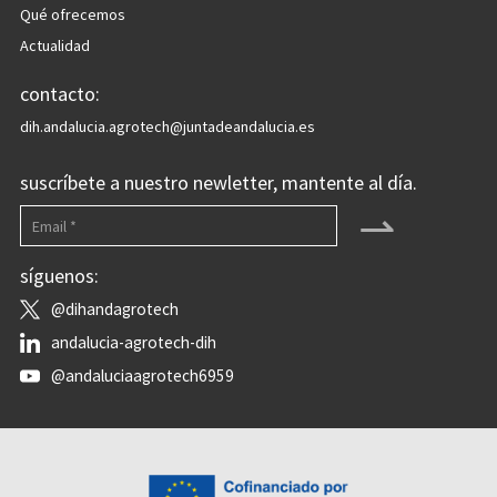
Qué ofrecemos
Actualidad
contacto:
dih.andalucia.agrotech@juntadeandalucia.es
suscríbete a nuestro newletter, mantente al día.
⇀
síguenos:
@dihandagrotech
andalucia-agrotech-dih
@andaluciaagrotech6959