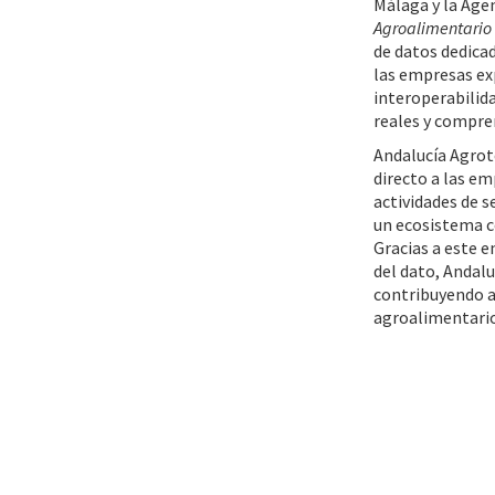
Málaga y la Agen
Agroalimentario
de datos dedicad
las empresas ex
interoperabilida
reales y compren
Andalucía Agrot
directo a las em
actividades de s
un ecosistema co
Gracias a este e
del dato, Andalu
contribuyendo ac
agroalimentario