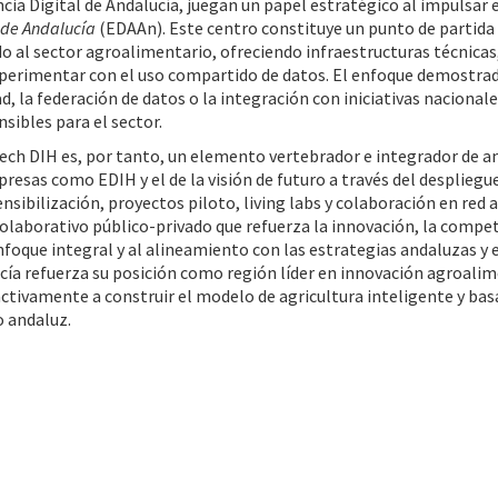
cia Digital de Andalucía, juegan un papel estratégico al impulsar 
 de Andalucía
(EDAAn). Este centro constituye un punto de partida 
o al sector agroalimentario, ofreciendo infraestructuras técnicas
perimentar con el uso compartido de datos. El enfoque demostrad
d, la federación de datos o la integración con iniciativas naciona
sibles para el sector.
ech DIH es, por tanto, un elemento vertebrador e integrador de
presas como EDIH y el de la visión de futuro a través del despliegu
ensibilización, proyectos piloto, living labs y colaboración en red 
laborativo público-privado que refuerza la innovación, la competiti
nfoque integral y al alineamiento con las estrategias andaluzas y 
cía refuerza su posición como región líder en innovación agroalim
tivamente a construir el modelo de agricultura inteligente y bas
 andaluz.