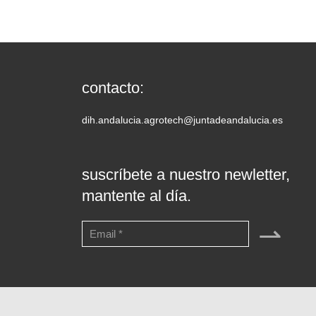
contacto:
dih.andalucia.agrotech@juntadeandalucia.es
suscríbete a nuestro newletter,
mantente al día.
⇀