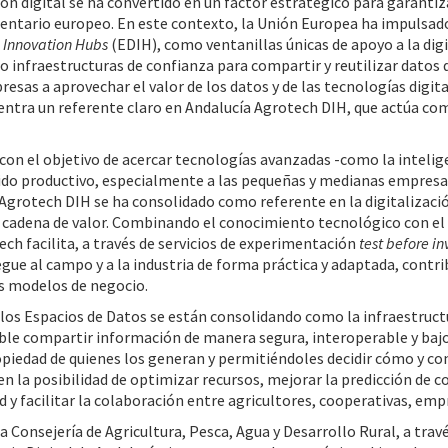
n digital se ha convertido en un factor estratégico para garantizar
entario europeo. En este contexto, la Unión Europea ha impulsad
 Innovation Hubs
(EDIH), como ventanillas únicas de apoyo a la digi
 infraestructuras de confianza para compartir y reutilizar datos
resas a aprovechar el valor de los datos y de las tecnologías digit
entra un referente claro en Andalucía Agrotech DIH, que actúa com
on el objetivo de acercar tecnologías avanzadas -como la inteligenci
ejido productivo, especialmente a las pequeñas y medianas empre
 Agrotech DIH se ha consolidado como referente en la digitalizac
 cadena de valor. Combinando el conocimiento tecnológico con el 
ch facilita, a través de servicios de experimentación
test before in
egue al campo y a la industria de forma práctica y adaptada, contr
s modelos de negocio.
los Espacios de Datos se están consolidando como la infraestructu
ble compartir información de manera segura, interoperable y bajo
opiedad de quienes los generan y permitiéndoles decidir cómo y co
en la posibilidad de optimizar recursos, mejorar la predicción de
d y facilitar la colaboración entre agricultores, cooperativas, em
a Consejería de Agricultura, Pesca, Agua y Desarrollo Rural, a trav