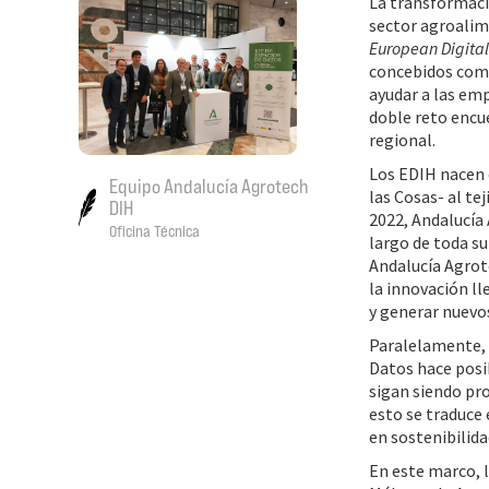
La transformació
sector agroalim
European Digital
concebidos como
ayudar a las emp
doble reto encu
regional.
Los EDIH nacen c
Equipo Andalucía Agrotech
las Cosas- al t
DIH
2022, Andalucía
Oficina Técnica
largo de toda su
Andalucía Agrote
la innovación ll
y generar nuevo
Paralelamente, 
Datos hace posi
sigan siendo pr
esto se traduce 
en sostenibilida
En este marco, l