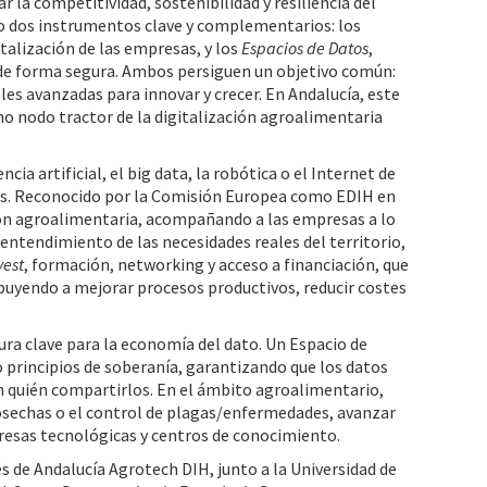
 la competitividad, sostenibilidad y resiliencia del
o dos instrumentos clave y complementarios: los
talización de las empresas, y los
Espacios de Datos
,
 de forma segura. Ambos persiguen un objetivo común:
ales avanzadas para innovar y crecer. En Andalucía, este
o nodo tractor de la digitalización agroalimentaria
a artificial, el big data, la robótica o el Internet de
sas. Reconocido por la Comisión Europea como EDIH en
ión agroalimentaria, acompañando a las empresas a lo
entendimiento de las necesidades reales del territorio,
vest
, formación, networking y acceso a financiación, que
ibuyendo a mejorar procesos productivos, reducir costes
ra clave para la economía del dato. Un Espacio de
 principios de soberanía, garantizando que los datos
n quién compartirlos. En el ámbito agroalimentario,
 cosechas o el control de plagas/enfermedades, avanzar
presas tecnológicas y centros de conocimiento.
és de Andalucía Agrotech DIH, junto a la Universidad de