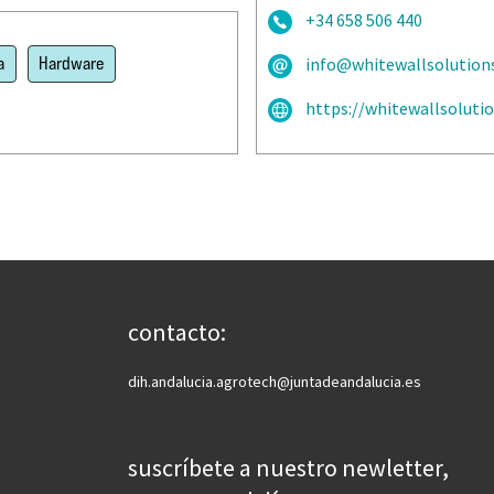
+34 658 506 440
a
Hardware
info@whitewallsolution
https://whitewallsoluti
contacto:
dih.andalucia.agrotech@juntadeandalucia.es
suscríbete a nuestro newletter,