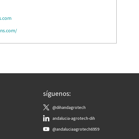
s.com
ons.com/
síguenos:
@dihandagrotech
andalucia-agrotech-dih
@andaluciaagrotech6959