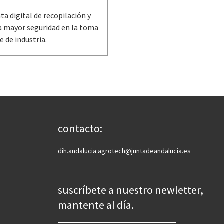
 digital de recopilación y
na mayor seguridad en la toma
e de industria.
contacto:
dih.andalucia.agrotech@juntadeandalucia.es
suscríbete a nuestro newletter,
mantente al día.