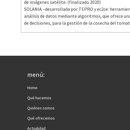
de imágenes satélite. (finalizado 2020)
SOLANIA –desarrollada por TEPRO y ec2ce: herramienta
análisis de datos mediante algoritmos, que ofrece u
de decisiones, para la gestión de la cosecha del tomat
menú:
Home
Qué hacemos
Quiénes somos
Qué ofrecemos
Actualidad