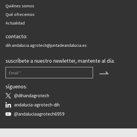
Quiénes somos
Qué ofrecemos
Actualidad
contacto:
dih.andalucia.agrotech@juntadeandalucia.es
suscríbete a nuestro newletter, mantente al día.
⇀
síguenos:
@dihandagrotech
andalucia-agrotech-dih
@andaluciaagrotech6959