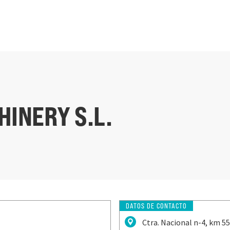
HINERY S.L.
DATOS DE CONTACTO
Ctra. Nacional n-4, km 5