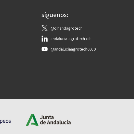
síguenos:
@dihandagrotech
andalucia-agrotech-dih
@andaluciaagrotech6959