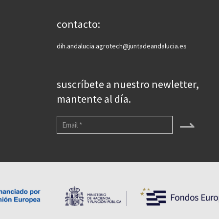
contacto:
dih.andalucia.agrotech@juntadeandalucia.es
suscríbete a nuestro newletter,
mantente al día.
⇀