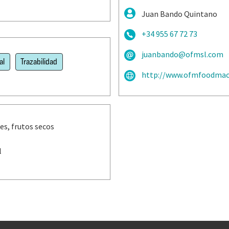
Juan Bando Quintano
+34 955 67 72 73
juanbando@ofmsl.com
al
Trazabilidad
http://www.ofmfoodmac
es, frutos secos
l