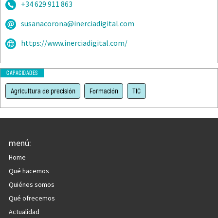
+34 629 911 863
susanacorona@inerciadigital.com
https://www.inerciadigital.com/
CAPACIDADES
Agricultura de precisión
Formación
TIC
menú:
Home
Qué hacemos
Quiénes somos
Qué ofrecemos
Actualidad