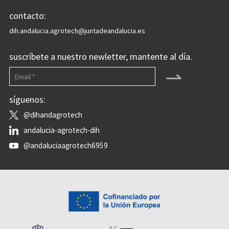
contacto:
dih.andalucia.agrotech@juntadeandalucia.es
suscríbete a nuestro newletter, mantente al día.
⇀
síguenos:
@dihandagrotech
andalucia-agrotech-dih
@andaluciaagrotech6959