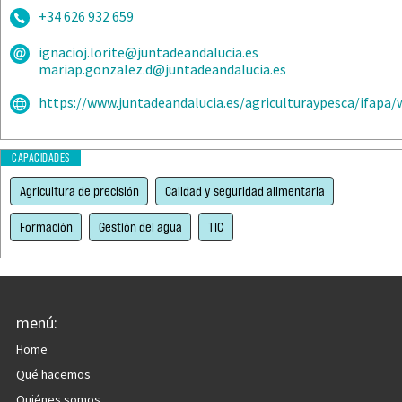
+34 626 932 659
ignacioj.lorite@juntadeandalucia.es
mariap.gonzalez.d@juntadeandalucia.es
https://www.juntadeandalucia.es/agriculturaypesca/ifapa/
CAPACIDADES
Agricultura de precisión
Calidad y seguridad alimentaria
Formación
Gestión del agua
TIC
menú:
Home
Qué hacemos
Quiénes somos