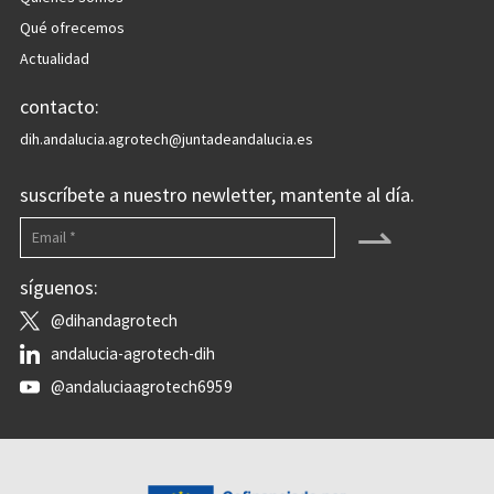
Qué ofrecemos
Actualidad
contacto:
dih.andalucia.agrotech@juntadeandalucia.es
suscríbete a nuestro newletter, mantente al día.
⇀
síguenos:
@dihandagrotech
andalucia-agrotech-dih
@andaluciaagrotech6959