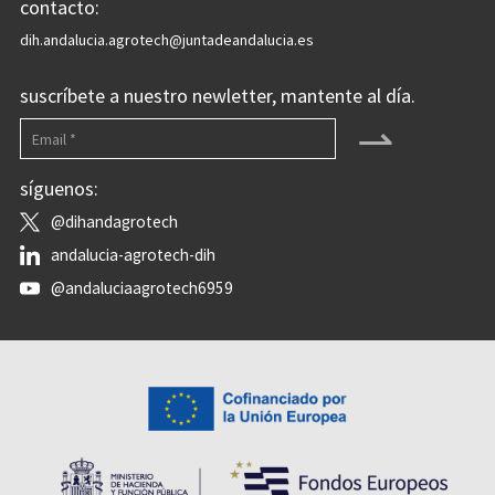
contacto:
dih.andalucia.agrotech@juntadeandalucia.es
suscríbete a nuestro newletter, mantente al día.
⇀
síguenos:
@dihandagrotech
andalucia-agrotech-dih
@andaluciaagrotech6959