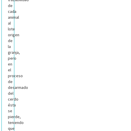
de
cada
animal
al
lote
origen
de
la
granja,
pero
en
el
proceso
de
desarmado
del
cerdo
ésta
se
pierde,
teniendo
que