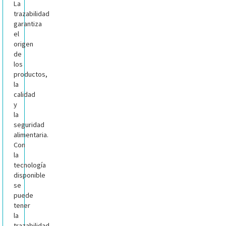
La
trazabilidad
garantiza
el
origen
de
los
productos,
la
calidad
y
la
seguridad
alimentaria.
Con
la
tecnología
disponible
se
puede
tener
la
trazabilidad