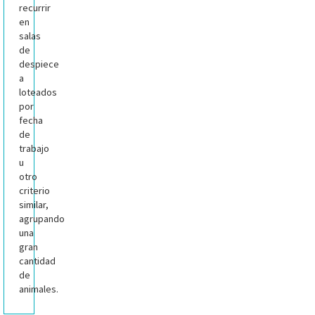
recurrir
en
salas
de
despiece
a
loteados
por
fecha
de
trabajo
u
otro
criterio
similar,
agrupando
una
gran
cantidad
de
animales.