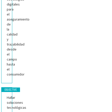
digitales
para
el
aseguramiento
de
la
calidad
y
trazabilidad
desde
el
campo
hasta
el
consumidor
OBJECTIVE
Hallar
soluciones
tecnológicas