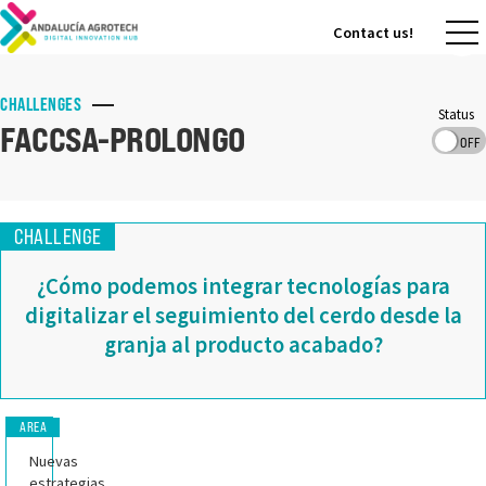
Contact us!
Contact us!
CHALLENGES
Status
FACCSA-PROLONGO
OFF
CHALLENGE
¿Cómo podemos integrar tecnologías para
digitalizar el seguimiento del cerdo desde la
granja al producto acabado?
AREA
Nuevas
estrategias