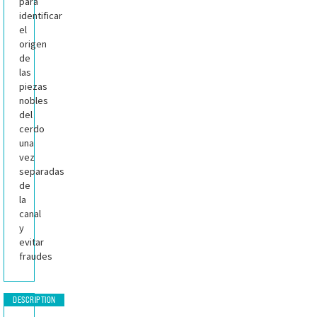
para
identificar
el
origen
de
las
piezas
nobles
del
cerdo
una
vez
separadas
de
la
canal
y
evitar
fraudes
DESCRIPTION