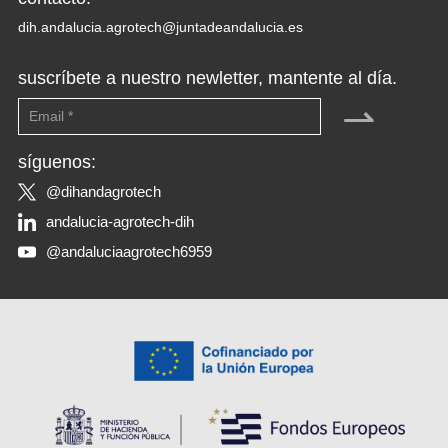
dih.andalucia.agrotech@juntadeandalucia.es
suscríbete a nuestro newletter, mantente al día.
⇀
síguenos:
@dihandagrotech
andalucia-agrotech-dih
@andaluciaagrotech6959