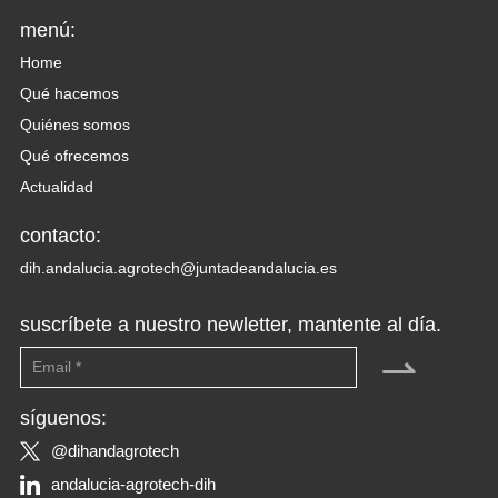
menú:
Home
Qué hacemos
Quiénes somos
Qué ofrecemos
Actualidad
contacto:
dih.andalucia.agrotech@juntadeandalucia.es
suscríbete a nuestro newletter, mantente al día.
⇀
síguenos:
@dihandagrotech
andalucia-agrotech-dih