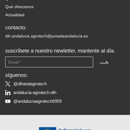
Qué ofrecemos
Actualidad
contacto:
dih.andalucia.agrotech@juntadeandalucia.es
suscríbete a nuestro newletter, mantente al día.
⇀
síguenos:
@dihandagrotech
andalucia-agrotech-dih
@andaluciaagrotech6959