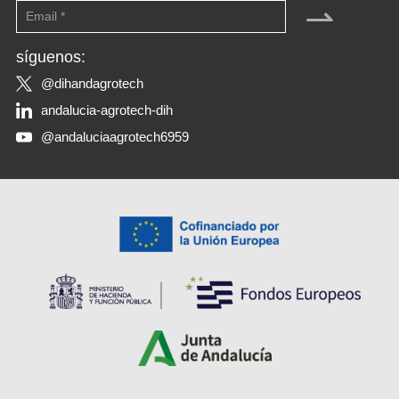
⇀
síguenos:
@dihandagrotech
andalucia-agrotech-dih
@andaluciaagrotech6959