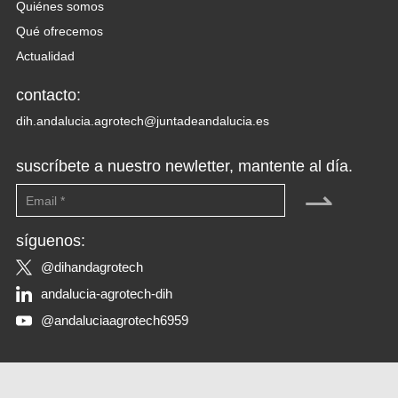
Quiénes somos
Qué ofrecemos
Actualidad
contacto:
dih.andalucia.agrotech@juntadeandalucia.es
suscríbete a nuestro newletter, mantente al día.
⇀
síguenos:
@dihandagrotech
andalucia-agrotech-dih
@andaluciaagrotech6959