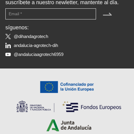
suscríbete a nuestro newletter, mantente al día.
⇀
síguenos:
@dihandagrotech
andalucia-agrotech-dih
@andaluciaagrotech6959