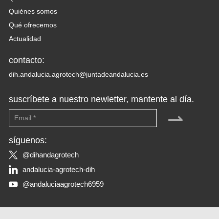
Quiénes somos
Qué ofrecemos
Actualidad
contacto:
dih.andalucia.agrotech@juntadeandalucia.es
suscríbete a nuestro newletter, mantente al día.
⇀
síguenos:
@dihandagrotech
andalucia-agrotech-dih
@andaluciaagrotech6959