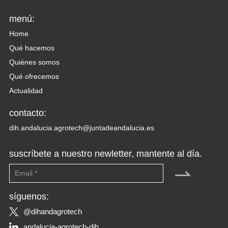
menú:
Home
Qué hacemos
Quiénes somos
Qué ofrecemos
Actualidad
contacto:
dih.andalucia.agrotech@juntadeandalucia.es
suscríbete a nuestro newletter, mantente al día.
⇀
síguenos:
@dihandagrotech
andalucia-agrotech-dih