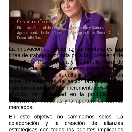
Cristina de Toro Navero
Directora General de Industrias, Innovación y Cadena
Agroalimentaria de la Consejería de Agricultura, Pesca, Agua y
Desarrollo Rural
La innovación del sector agroalimentario es una
línea de trabajo prioritaria para la Consejería de
Agricultura, Pesca, Agua y Desarrollo Rural de
la Junta de Andalucía. Somos conscientes de
que promocionando la cultura de la innovación
entre las empresas del sector favorecemos su
transformación digital e incrementamos el valor
añadido de la calidad en la producción, la
creación de industrias y la apertura de nuevos
mercados.
En este objetivo no caminamos solos. La
colaboración y la creación de alianzas
estratégicas con todos los agentes implicados