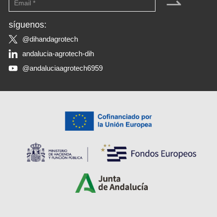
⇀
síguenos:
@dihandagrotech
andalucia-agrotech-dih
@andaluciaagrotech6959