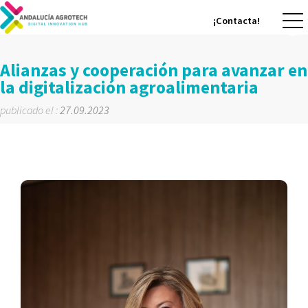
¡Contacta!
¡Contacta!
Alianzas y cooperación para avanzar en
la digitalización agroalimentaria
publicado el :
27.09.2023