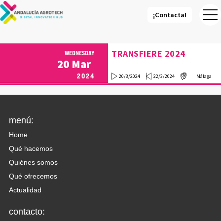
¡Contacta!
¡Contacta!
TRANSFIERE 2024
WEDNESDAY
20
Mar
2024
20/3/2024
22/3/2024
Málaga
menú:
Home
Qué hacemos
Quiénes somos
Qué ofrecemos
Actualidad
contacto: