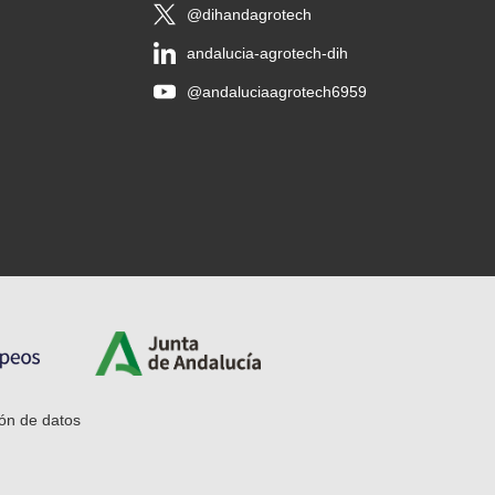
@dihandagrotech
andalucia-agrotech-dih
@andaluciaagrotech6959
ón de datos