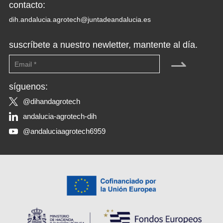
contacto:
dih.andalucia.agrotech@juntadeandalucia.es
suscríbete a nuestro newletter, mantente al día.
⇀
síguenos:
@dihandagrotech
andalucia-agrotech-dih
@andaluciaagrotech6959