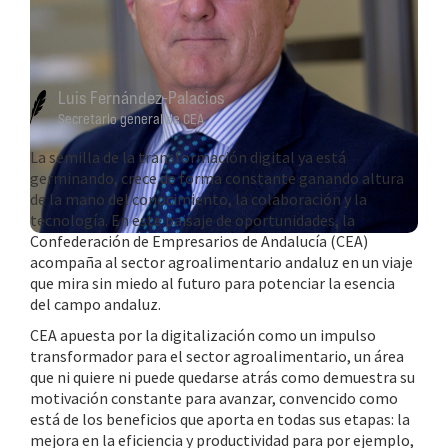
Luis Fernández-Palacios
Secretario general de CEA
La semilla de la transformación digital ya está
germinando, crece de forma constante ganando altura
de la mano del conocimiento, la colaboración y la
tecnología. En este paisaje de oportunidades, la
Confederación de Empresarios de Andalucía (CEA)
acompaña al sector agroalimentario andaluz en un viaje
que mira sin miedo al futuro para potenciar la esencia
del campo andaluz.
CEA apuesta por la digitalización como un impulso
transformador para el sector agroalimentario, un área
que ni quiere ni puede quedarse atrás como demuestra su
motivación constante para avanzar, convencido como
está de los beneficios que aporta en todas sus etapas: la
mejora en la eficiencia y productividad para por ejemplo,