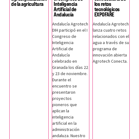
de la agricultura
Inteligencia
los retos
Artificial de
tecnológicos
Andalucía
EXPOFARE
Andalucía Agrotech
Andalucía Agrotech
DIH participó en el I
lanza cuatro retos
Congreso de
relacionados con el
Inteligencia
agua a través de su
Artificial de
programa de
Andalucía
innovación abierta
celebrado en
Agrotech Conecta.
Granada los días 22
y 23 de noviembre.
Durante el
encuentro se
presentaron
proyectos
pioneros que
aplican la
inteligencia
artificial en la
administración
andaluza. Nuestro