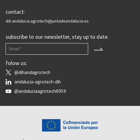
contact:
dih.andalucia.agrotech@juntadeandalucia.es
subscribe to our newsletter, stay up to date.
⇀
folow us:
@dihandagrotech
andalucia-agrotech-dih
@andaluciaagrotech6959