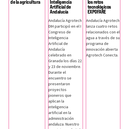
de la agricultura
Inteligencia
los retos
Artificial de
tecnológicos
Andalucía
EXPOFARE
Andalucía Agrotech
Andalucía Agrotech
DIH participó en el I
lanza cuatro retos
Congreso de
relacionados con el
Inteligencia
agua a través de su
Artificial de
programa de
Andalucía
innovación abierta
celebrado en
Agrotech Conecta.
Granada los días 22
y 23 de noviembre.
Durante el
encuentro se
presentaron
proyectos
pioneros que
aplican la
inteligencia
artificial en la
administración
andaluza. Nuestro