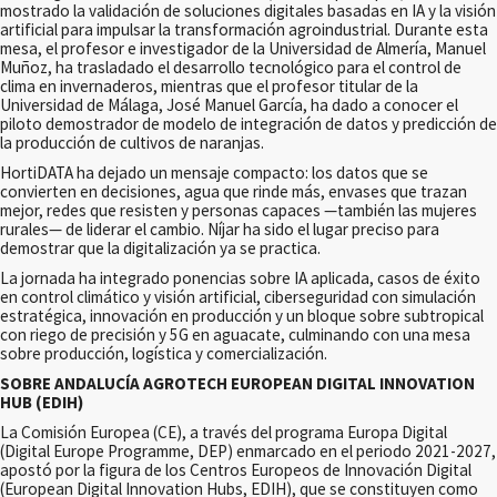
mostrado la validación de soluciones digitales basadas en IA y la visión
artificial para impulsar la transformación agroindustrial. Durante esta
mesa, el profesor e investigador de la Universidad de Almería, Manuel
Muñoz, ha trasladado el desarrollo tecnológico para el control de
clima en invernaderos, mientras que el profesor titular de la
Universidad de Málaga, José Manuel García, ha dado a conocer el
piloto demostrador de modelo de integración de datos y predicción de
la producción de cultivos de naranjas.
HortiDATA ha dejado un mensaje compacto: los datos que se
convierten en decisiones, agua que rinde más, envases que trazan
mejor, redes que resisten y personas capaces —también las mujeres
rurales— de liderar el cambio. Níjar ha sido el lugar preciso para
demostrar que la digitalización ya se practica.
La jornada ha integrado ponencias sobre IA aplicada, casos de éxito
en control climático y visión artificial, ciberseguridad con simulación
estratégica, innovación en producción y un bloque sobre subtropical
con riego de precisión y 5G en aguacate, culminando con una mesa
sobre producción, logística y comercialización.
SOBRE ANDALUCÍA AGROTECH EUROPEAN DIGITAL INNOVATION
HUB (EDIH)
La Comisión Europea (CE), a través del programa Europa Digital
(Digital Europe Programme, DEP) enmarcado en el periodo 2021-2027,
apostó por la figura de los Centros Europeos de Innovación Digital
(European Digital Innovation Hubs, EDIH), que se constituyen como