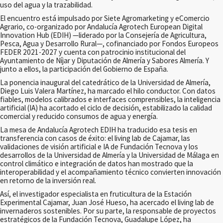
uso del agua y la trazabilidad.
El encuentro está impulsado por Siete Agromarketing y eComercio
Agrario, co-organizado por Andalucía Agrotech European Digital
Innovation Hub (EDIH) —liderado por la Consejería de Agricultura,
Pesca, Agua y Desarrollo Rural—, cofinanciado por Fondos Europeos
FEDER 2021-2027 y cuenta con patrocinio institucional del
Ayuntamiento de Níjar y Diputación de Almería y Sabores Almería. Y
junto a ellos, la participación del Gobierno de España.
La ponencia inaugural del catedrático de la Universidad de Almería,
Diego Luis Valera Martínez, ha marcado el hilo conductor. Con datos
fiables, modelos calibrados e interfaces comprensibles, la inteligencia
artificial (IA) ha acortado el ciclo de decisión, estabilizado la calidad
comercial y reducido consumos de agua y energía.
La mesa de Andalucía Agrotech EDIH ha traducido esa tesis en
transferencia con casos de éxito: el living lab de Cajamar, las
validaciones de visión artificial e IA de Fundación Tecnova y los
desarrollos de la Universidad de Almería y la Universidad de Málaga en
control climático e integración de datos han mostrado que la
interoperabilidad y el acompañamiento técnico convierten innovación
en retorno de la inversión real.
Así, el investigador especialista en fruticultura de la Estación
Experimental Cajamar, Juan José Hueso, ha acercado el living lab de
invernaderos sostenibles. Por su parte, la responsable de proyectos
estratégicos de la Fundación Tecnova, Guadalupe López, ha