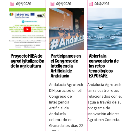
06/8/2026
06/8/2026
06/8/2026
Proyecto HIBA de
Participamos en
Abierta la
agrodigitalización
el Congreso de
convocatoria de
de la agricultura
Inteligencia
los retos
Artificial de
tecnológicos
Andalucía
EXPOFARE
Andalucía Agrotech
Andalucía Agrotech
DIH participó en el I
lanza cuatro retos
Congreso de
relacionados con el
Inteligencia
agua a través de su
Artificial de
programa de
Andalucía
innovación abierta
celebrado en
Agrotech Conecta.
Granada los días 22