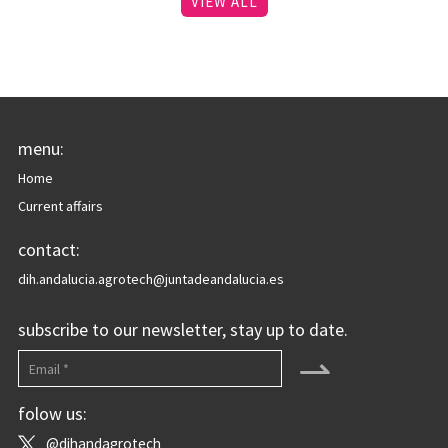
VIEW ALL
menu:
Home
Current affairs
contact:
dih.andalucia.agrotech@juntadeandalucia.es
subscribe to our newsletter, stay up to date.
⇀
folow us:
@dihandagrotech