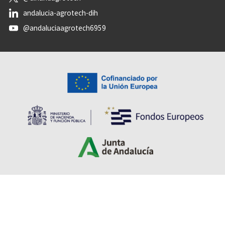
andalucia-agrotech-dih
@andaluciaagrotech6959
Accessibility
Legal notice
Data protection